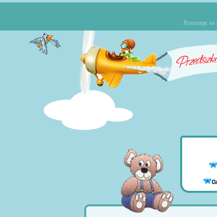
Pozostając na 
G