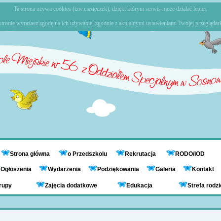
Ta strona używa cookies (tzw.ciasteczek), dzięki którym serwis może działać lepiej.
stronie wyrażasz zgodę na ich używanie, zgodnie z aktualnymi ustawieniami Twojej przeglądark
Strona główna
o Przedszkolu
Rekrutacja
RODO/IOD
Ogłoszenia
Wydarzenia
Podziękowania
Galeria
Kontakt
rupy
Zajęcia dodatkowe
Edukacja
Strefa rodz