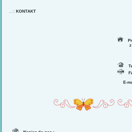
...::
KONTAKT
Pr
z Odd
ul.
41
Te
F
E-mail: 