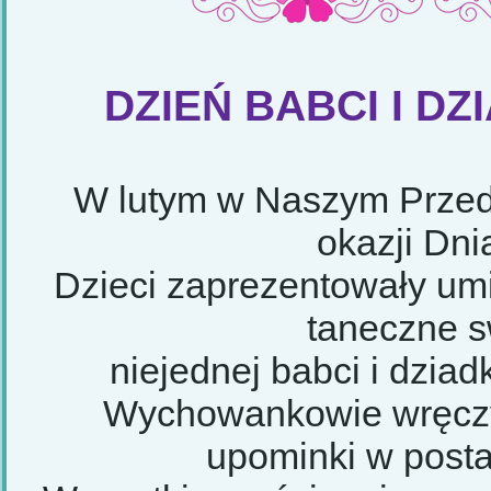
DZIEŃ BABCI I D
W lutym w Naszym Przeds
okazji Dni
Dzieci zaprezentowały umie
taneczne s
niejednej babci i dziad
Wychowankowie wręczy
upominki w postac