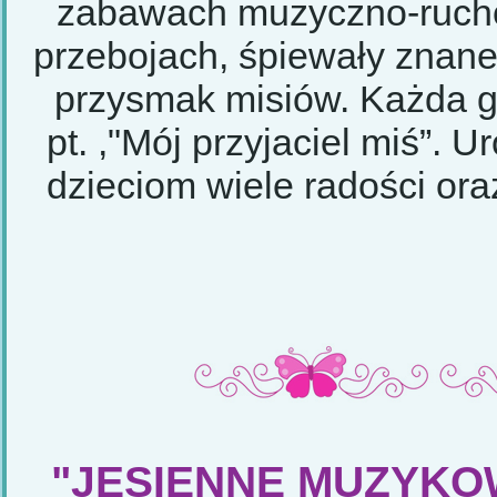
zabawach muzyczno-rucho
przebojach, śpiewały znane
przysmak misiów. Każda 
pt. ,"Mój przyjaciel miś”. 
dzieciom wiele radości or
"JESIENNE MUZYK