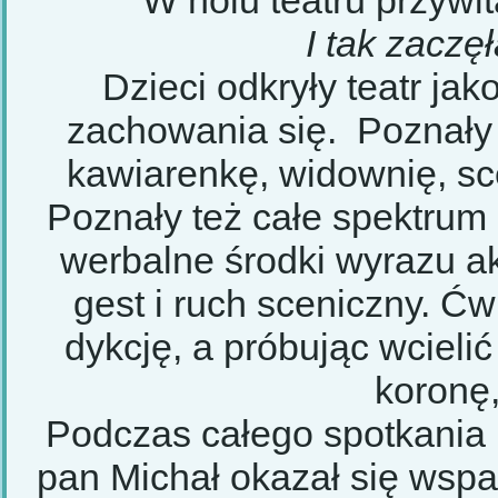
W holu teatru przywi
I
t
ak zaczę
Dzieci odkryły teatr ja
zachowania się. Poznały 
kawiarenkę, widownię, sce
Poznały też całe spektrum
werbalne środki wyrazu a
gest i ruch sceniczny. Ć
dykcję, a próbując wcielić
koronę,
Podczas całego spotkania 
pan Michał okazał się wsp