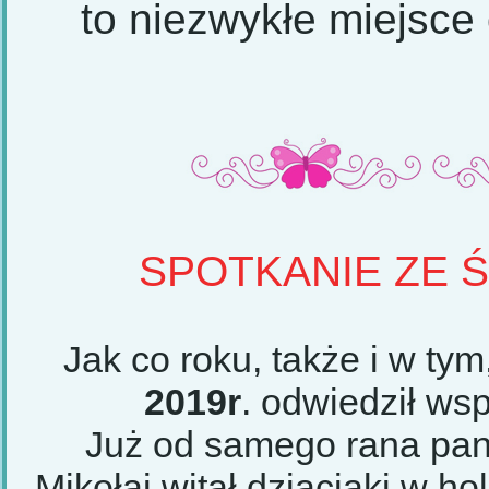
to niezwykłe miejsc
SPOTKANIE ZE Ś
Jak co roku, także i w ty
2019r
. odwiedził wsp
Już od samego rana pan
Mikołaj witał dziaciaki w h