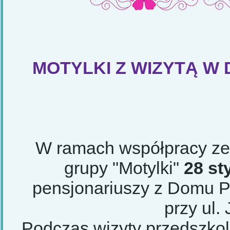
MOTYLKI Z WIZYTĄ W
W ramach współpracy ze 
grupy "Motylki"
28 st
pensjonariuszy z Domu 
przy ul. 
Podczas wizyty przedszko