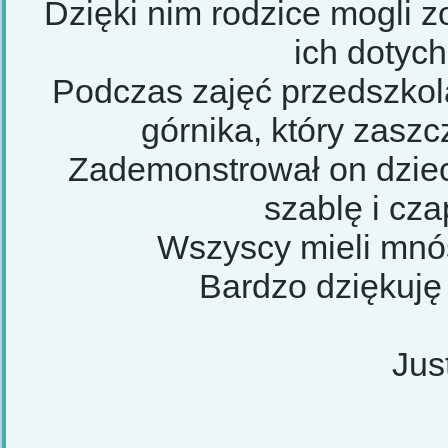
Dzięki nim rodzice mogli z
ich dotyc
Podczas zajęć przedszko
górnika, który zaszc
Zademonstrował on dziec
szablę i cz
Wszyscy mieli mnós
Bardzo dziękuję 
Jus