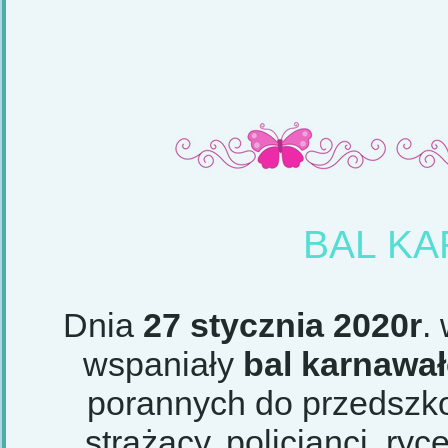
BAL K
Dnia
27 stycznia 2020r
.
wspaniały
bal karnawa
porannych do przedszkol
strażacy, policjanci, r