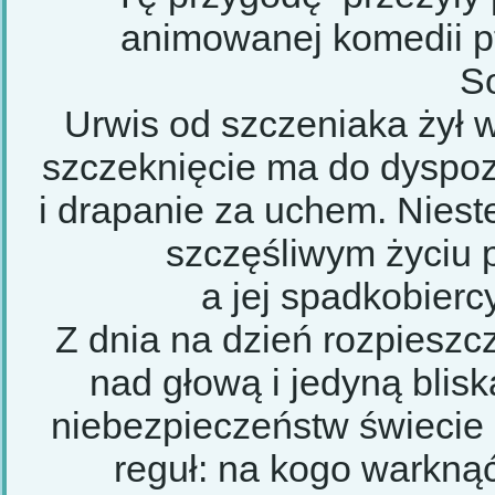
animowanej komedii pt
S
Urwis od szczeniaka żył w
szczeknięcie ma do dyspozy
i drapanie za uchem. Niest
szczęśliwym życiu p
a jej spadkobierc
Z dnia na dzień rozpieszc
nad głową i jedyną blis
niebezpieczeństw świecie
reguł: na kogo warkną