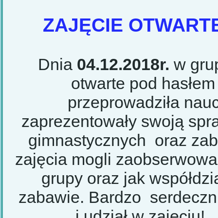
ZAJĘCIE OTWARTE
Dnia
04.12.2018r.
w grup
otwarte pod hasłem
przeprowadziła nauc
zaprezentowały swoją sp
gimnastycznych oraz za
zajęcia mogli zaobserwować 
grupy oraz jak współdzi
zabawie. Bardzo serdeczni
i udział