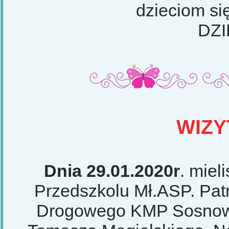
dzieciom się
DZ
WIZY
Dnia 29.01.2020r
. mie
Przedszkolu Mł.ASP. Pat
Drogowego KMP Sosnowi