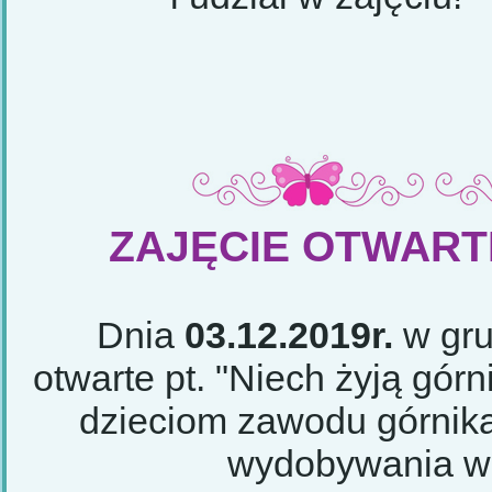
Edyt
ZAJĘCIE OTWARTE
Dnia
03.12.2019r.
w grup
otwarte pt. "Niech żyją górn
dzieciom zawodu górnika
wydobywania wę