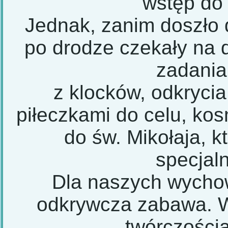
wstęp do 
Jednak, zanim doszło 
po drodze czekały na d
zadania
z klocków, odkrycia
piłeczkami do celu, kos
do św. Mikołaja, k
specjal
Dla naszych wycho
odkrywcza zabawa. W
twórczości