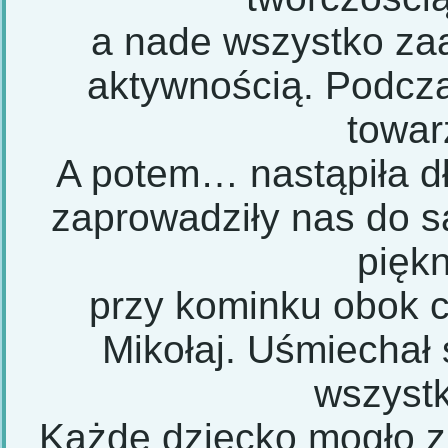
a nade wszystko za
aktywnością. Podcza
towar
A potem… nastąpiła dł
zaprowadziły nas do 
pięk
przy kominku obok c
Mikołaj. Uśmiechał 
wszystk
Każde dziecko mogło z