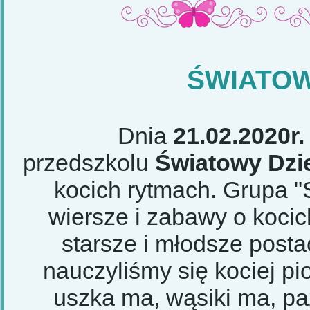
ŚWIATOW
Dnia
21.02.2020r.
przedszkolu
Światowy Dzi
kocich rytmach. Grupa 
wiersze i zabawy o koci
starsze i młodsze post
nauczyliśmy się kociej pi
uszka ma, wąsiki ma, paz