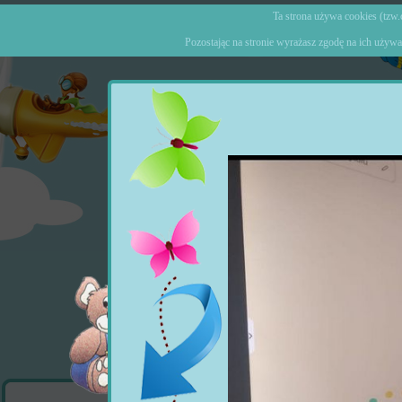
Ta strona używa cookies (tzw.c
Pozostając na stronie wyrażasz zgodę na ich używa
Strona główna
o Prz
Ogłoszenia
Wydarzenia
Grupy
Zajęcia doda