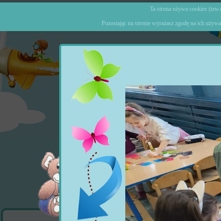
Ta strona używa cookies (tzw.c
Pozostając na stronie wyrażasz zgodę na ich używa
Strona główna
o Prz
Ogłoszenia
Wydarzenia
Grupy
Zajęcia doda