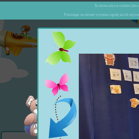
Ta strona używa cookies (tzw.c
Pozostając na stronie wyrażasz zgodę na ich używa
Strona główna
o Prz
Ogłoszenia
Wydarzenia
Grupy
Zajęcia doda